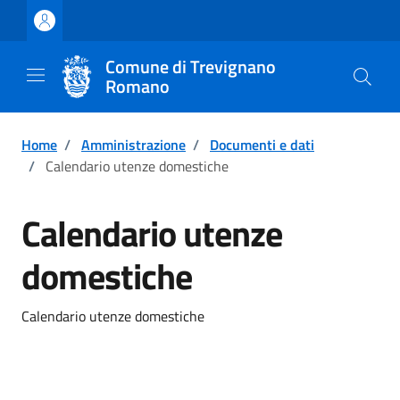
Vai ai contenuti
Vai al footer
Comune di Trevignano
Romano
Home
/
Amministrazione
/
Documenti e dati
/
Calendario utenze domestiche
Calendario utenze
domestiche
Calendario utenze domestiche