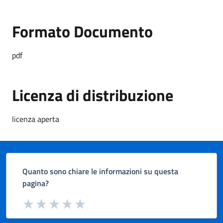
Formato Documento
Formato Documento
pdf
Licenza di distribuzione
licenza aperta
Quanto sono chiare le informazioni su questa
pagina?
Valuta da 1 a 5 stelle la pagina
Valuta 1 stelle su 5
Valuta 2 stelle su 5
Valuta 3 stelle su 5
Valuta 4 stelle su 5
Valuta 5 stelle su 5