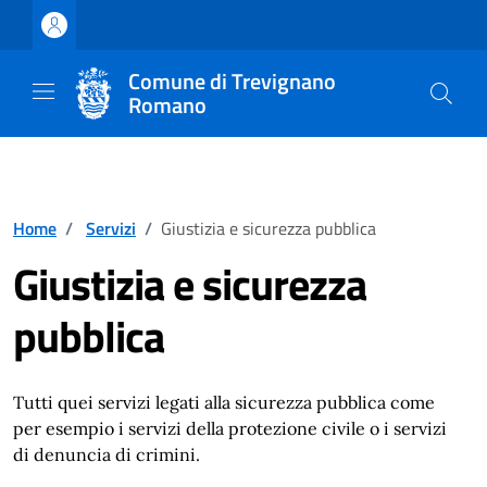
Vai ai contenuti
Vai al footer
Comune di Trevignano
Romano
Home
/
Servizi
/
Giustizia e sicurezza pubblica
Giustizia e sicurezza
pubblica
Tutti quei servizi legati alla sicurezza pubblica come
per esempio i servizi della protezione civile o i servizi
di denuncia di crimini.