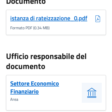
Documento
(Formato PDF, 0.34 MB)
istanza di rateizzazione_0.pdf
Formato PDF (0.34 MB)
Ufficio responsabile del
documento
Settore Economico
Finanziario
Area