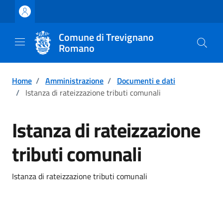
Vai ai contenuti
Vai al footer
Comune di Trevignano
Romano
Home
/
Amministrazione
/
Documenti e dati
/
Istanza di rateizzazione tributi comunali
Istanza di rateizzazione
tributi comunali
Istanza di rateizzazione tributi comunali