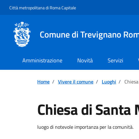
Vai ai contenuti
Vai al footer
Città metropolitana di Roma Capitale
Comune di Trevignano Ro
Amministrazione
Novità
Servizi
Home
/
Vivere il comune
/
Luoghi
/
Chiesa
Chiesa di Santa
Descrizione breve
luogo di notevole importanza per la comunità.