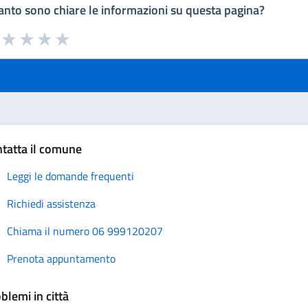
nto sono chiare le informazioni su questa pagina?
a da 1 a 5 stelle la pagina
uta 1 stelle su 5
Valuta 2 stelle su 5
Valuta 3 stelle su 5
Valuta 4 stelle su 5
Valuta 5 stelle su 5
tatta il comune
Leggi le domande frequenti
Richiedi assistenza
Chiama il numero 06 999120207
Prenota appuntamento
blemi in città