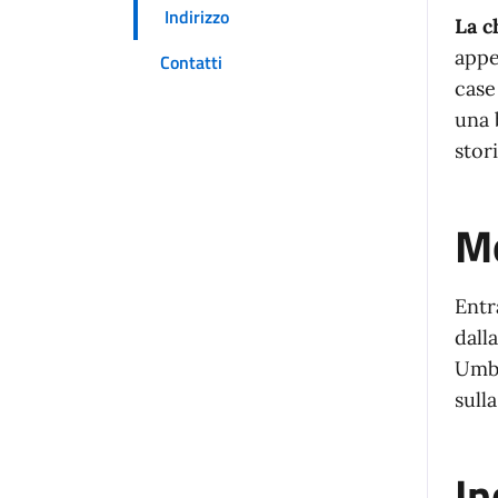
Indirizzo
La c
appe
Contatti
case
una 
stori
Mo
Entr
dall
Umbe
sull
In