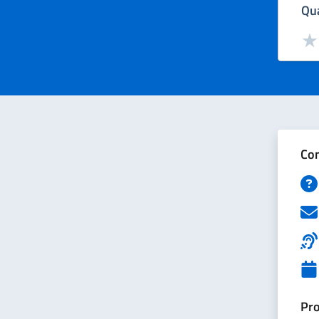
Qua
Valut
Val
Con
Pro