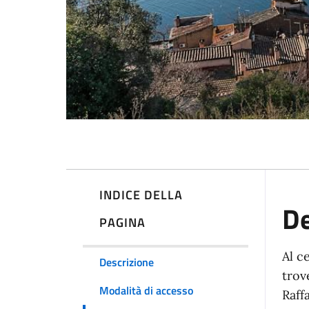
INDICE DELLA
De
PAGINA
Al c
Descrizione
trov
Modalità di accesso
Raffa