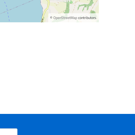
©
OpenStreetMap
contributors.