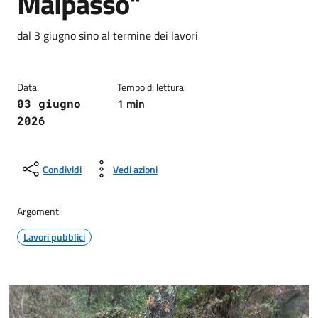
Malpasso"
Dettagli della notizia
dal 3 giugno sino al termine dei lavori
Data:
Tempo di lettura:
1 min
03 giugno
2026
Condividi
Vedi azioni
Argomenti
Lavori pubblici