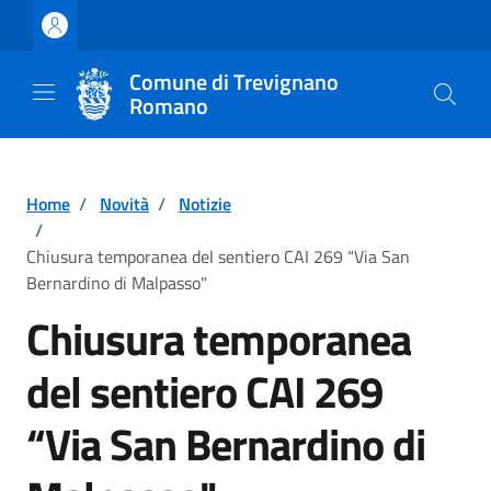
Vai ai contenuti
Vai al footer
Comune di Trevignano
Romano
Home
/
Novità
/
Notizie
/
Chiusura temporanea del sentiero CAI 269 “Via San
Bernardino di Malpasso"
Chiusura temporanea
del sentiero CAI 269
“Via San Bernardino di