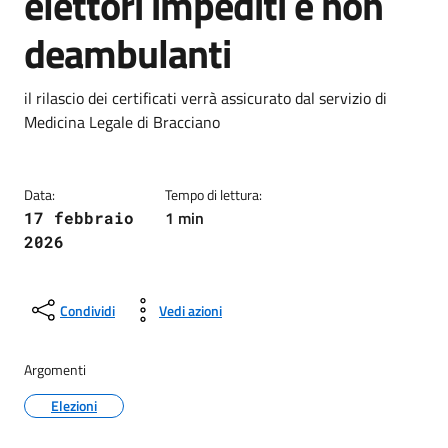
elettori impediti e non
deambulanti
Dettagli della notizia
il rilascio dei certificati verrà assicurato dal servizio di
Medicina Legale di Bracciano
Data:
Tempo di lettura:
1 min
17 febbraio
2026
Condividi
Vedi azioni
Argomenti
Elezioni