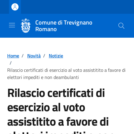
Vai ai contenuti
Vai al footer
Comune di Trevignano
Romano
Home
/
Novità
/
Notizie
/
Rilascio certificati di esercizio al voto assistitito a favore di
elettori impediti e non deambulanti
Rilascio certificati di
esercizio al voto
assistitito a favore di