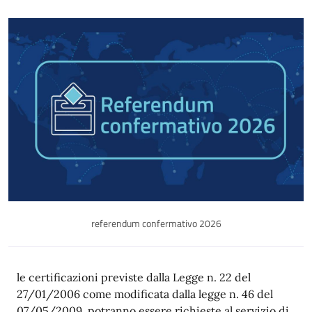
referendum confermativo 2026
Descrizione
le certificazioni previste dalla Legge n. 22 del
27/01/2006 come modificata dalla legge n. 46 del
07/05/2009, potranno essere richieste al servizio di