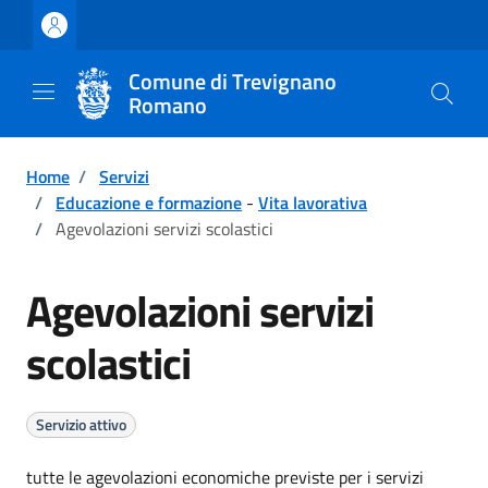
Vai ai contenuti
Vai al footer
Comune di Trevignano
Romano
Home
/
Servizi
/
Educazione e formazione
-
Vita lavorativa
/
Agevolazioni servizi scolastici
Agevolazioni servizi
scolastici
Servizio attivo
tutte le agevolazioni economiche previste per i servizi