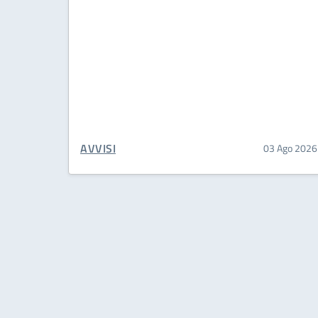
CATEGORIA CORRELATA:
AVVISI
03 Ago 2026
Paginazione