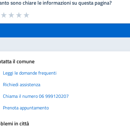
nto sono chiare le informazioni su questa pagina?
a da 1 a 5 stelle la pagina
uta 1 stelle su 5
Valuta 2 stelle su 5
Valuta 3 stelle su 5
Valuta 4 stelle su 5
Valuta 5 stelle su 5
tatta il comune
Leggi le domande frequenti
Richiedi assistenza
Chiama il numero 06 999120207
Prenota appuntamento
blemi in città