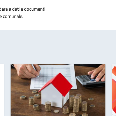
notizia
edere
a dati e documenti
one comunale.