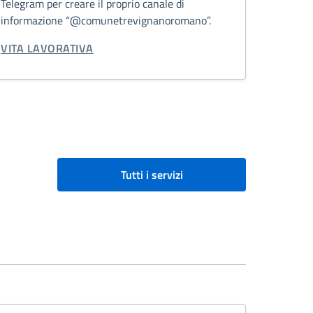
Telegram per creare il proprio canale di
informazione “@comunetrevignanoromano”.
CATEGORIA CORRELATA:
VITA LAVORATIVA
Tutti i servizi