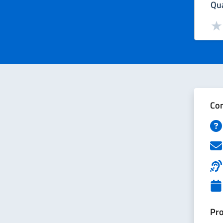
Qua
Valut
Val
Con
Pro