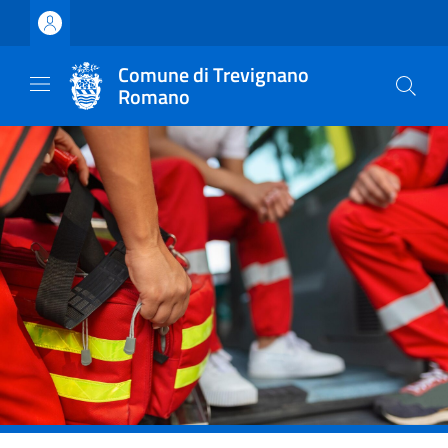
Vai ai contenuti
Vai al footer
Comune di Trevignano
Romano