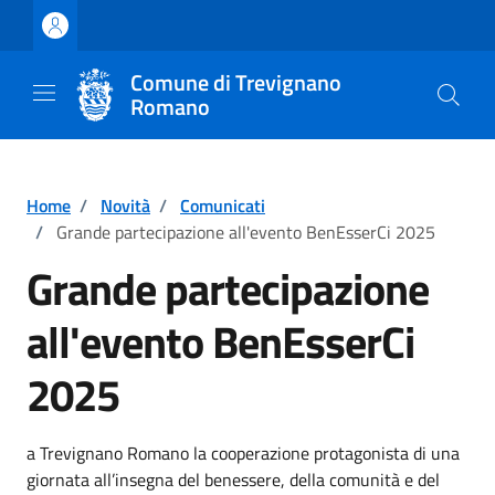
Vai ai contenuti
Vai al footer
Comune di Trevignano
Romano
Home
/
Novità
/
Comunicati
/
Grande partecipazione all'evento BenEsserCi 2025
Grande partecipazione
all'evento BenEsserCi
2025
Dettagli della notizia
a Trevignano Romano la cooperazione protagonista di una
giornata all’insegna del benessere, della comunità e del