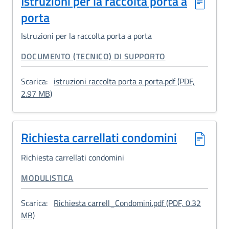
Istruzioni per la raccolta porta a
porta
Istruzioni per la raccolta porta a porta
CATEGORIA CORRELATA:
DOCUMENTO (TECNICO) DI SUPPORTO
Scarica:
istruzioni raccolta porta a porta.pdf (PDF,
: Istruzioni per la raccolta porta a porta
2.97 MB)
Richiesta carrellati condomini
Richiesta carrellati condomini
CATEGORIA CORRELATA:
MODULISTICA
Scarica:
Richiesta carrell_Condomini.pdf (PDF, 0.32
: Richiesta carrellati condomini
MB)