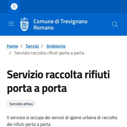
Vai ai contenuti
Vai al footer
Comune di Trevignano
Romano
Home
/
Servizi
/
Ambiente
/
Servizio raccolta rifiuti porta a porta
Servizio raccolta rifiuti
porta a porta
Servizio attivo
Il servizio si occupa dei servizi di igiene urbana di raccolta
dei rifiuti porta a porta