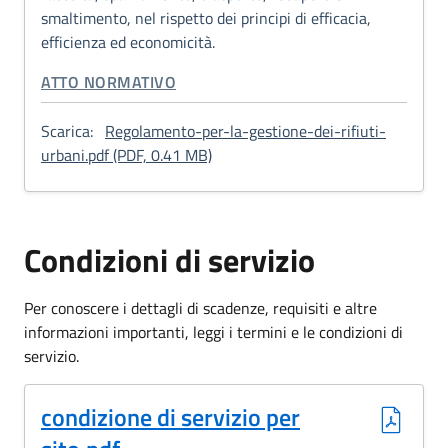
smaltimento, nel rispetto dei principi di efficacia,
efficienza ed economicità.
CATEGORIA CORRELATA:
ATTO NORMATIVO
Scarica:
Regolamento-per-la-gestione-dei-rifiuti-
: Regolamento per la gestione dei ri
urbani.pdf (PDF, 0.41 MB)
Condizioni di servizio
Per conoscere i dettagli di scadenze, requisiti e altre
informazioni importanti, leggi i termini e le condizioni di
servizio.
(Formato PDF, 0.07 MB)
condizione di servizio per