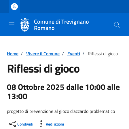
Vai ai contenuti
Vai al footer
Comune di Trevignano
Romano
Home
/
Vivere il Comune
/
Eventi
/
Riflessi di gioco
Riflessi di gioco
08 Ottobre 2025 dalle 10:00 alle
13:00
progetto di prevenzione al gioco d'azzardo problematico
Condividi
Vedi azioni