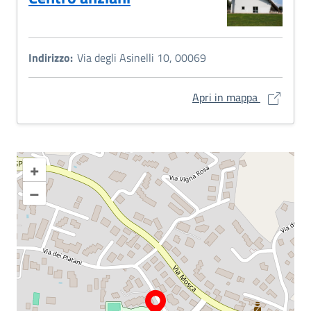
Indirizzo:
Via degli Asinelli 10, 00069
Centro anz
Apri in mappa
+
–